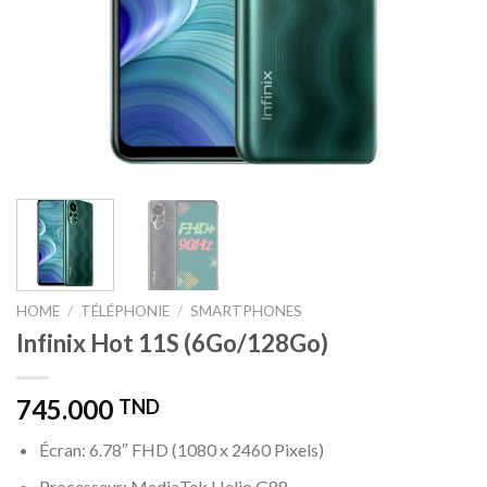
HOME
/
TÉLÉPHONIE
/
SMARTPHONES
Infinix Hot 11S (6Go/128Go)
745.000
TND
Écran: 6.78″ FHD (1080 x 2460 Pixels)
Processeur: MediaTek Helio G88