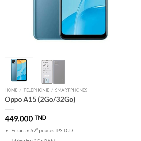
HOME
/
TÉLÉPHONIE
/
SMARTPHONES
Oppo A15 (2Go/32Go)
449.000
TND
Ecran : 6.52″ pouces IPS LCD
Mémoire: 2Go RAM