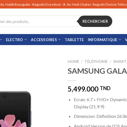
Av. Habib Bourguiba - Regueb (Ooredoo) -
3-
Av. Hedi Chaker- Regueb (Tunisie Télé
RECHERCHER
ELECTRO
ACCESSOIRES
TABLETTE
INFORMATIQUE
HOME
/
TÉLÉPHONIE
/
SMART
SAMSUNG GALAX
5,499.000
TND
Ecran: 6.7 » FHD+ Dynam
Display (21.9:9)
Dimension: Définition 2636
Android:Version de l’OS An