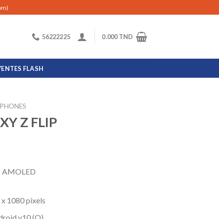
com)
56222225
0.000
TND
VENTES FLASH
PHONES
Y Z FLIP
ic AMOLED
 x 1080 pixels
droid v10 (Q)