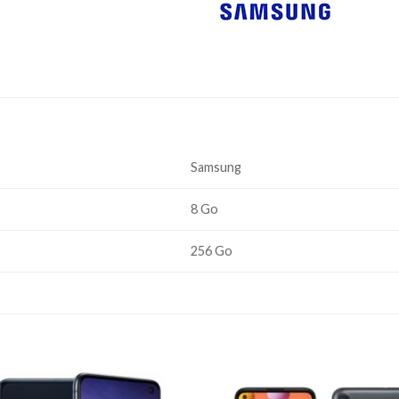
Samsung
8 Go
256 Go