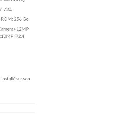
n 730,
/ ROM: 256 Go
 Camera+12MP
e:10MP F/2.4
-installé sur son