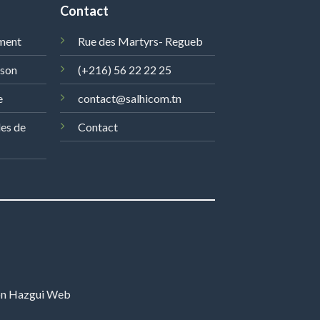
Contact
ment
Rue des Martyrs- Regueb
ison
(+216) 56 22 22 25
e
contact@salhicom.tn
les de
Contact
on
Hazgui Web