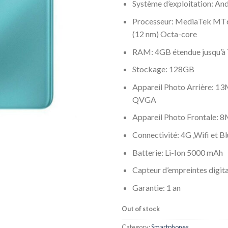
Système d’exploitation: An
Processeur: MediaTek MT
(12 nm) Octa-core
RAM: 4GB étendue jusqu’à
Stockage: 128GB
Appareil Photo Arrière: 
QVGA
Appareil Photo Frontale: 
Connectivité: 4G ,Wifi et B
Batterie: Li-Ion 5000 mAh
Capteur d’empreintes digita
Garantie: 1 an
Out of stock
Category:
Smartphones