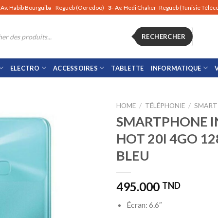
Av. Habib Bourguiba - Regueb (Ooredoo) -
3-
Av. Hedi Chaker- Regueb (Tunisie Télé
RECHERCHER
ELECTRO
ACCESSOIRES
TABLETTE
INFORMATIQUE
HOME
/
TÉLÉPHONIE
/
SMART
SMARTPHONE I
HOT 20I 4GO 1
BLEU
495.000
TND
Écran: 6.6″