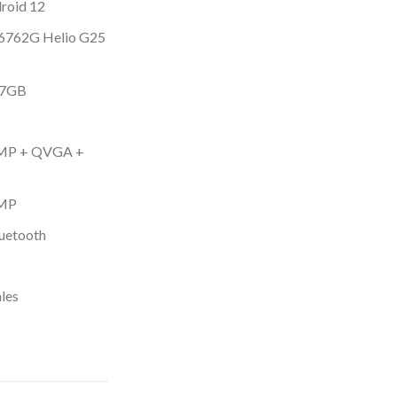
droid 12
6762G Helio G25
 7GB
13MP + QVGA +
8MP
luetooth
les