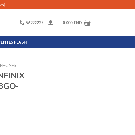
com)
56222225
0.000
TND
VENTES FLASH
PHONES
NFINIX
28GO-