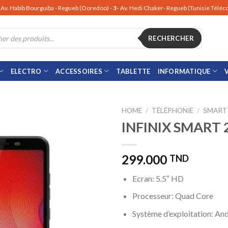
Av. Habib Bourguiba - Regueb (Ooredoo) -
3-
Av. Hedi Chaker- Regueb (Tunisie Télé
RECHERCHER
ELECTRO
ACCESSOIRES
TABLETTE
INFORMATIQUE
HOME
/
TÉLÉPHONIE
/
SMART
INFINIX SMART 
299.000
TND
Ecran: 5.5″ HD
Processeur: Quad Core
Système d’exploitation: A