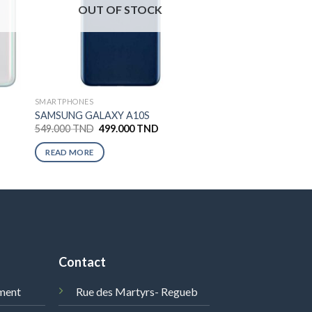
OUT OF STOCK
SMARTPHONES
SAMSUNG GALAXY A10S
549.000
TND
499.000
TND
READ MORE
Contact
ment
Rue des Martyrs- Regueb