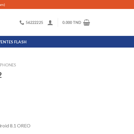
com)
56222225
0.000
TND
VENTES FLASH
PHONES
2
ndroid 8.1 OREO