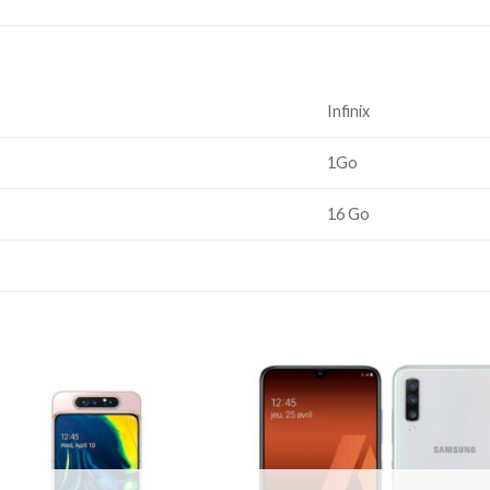
Infinix
1Go
16 Go