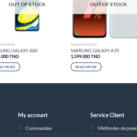
OUT OF STOCK
OUT OF STOCK
TPHONES
SMARTPHONES
UNG GALAXY A80
SAMSUNG GALAXY A70
9.000
TND
1,599.000
TND
AD MORE
READ MORE
My account
Service Client
Commandes
Méthodes de paie