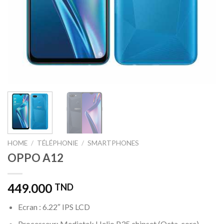
HOME
/
TÉLÉPHONIE
/
SMARTPHONES
OPPO A12
449.000
TND
Ecran : 6.22″ IPS LCD
Processeur: Mediatek Helio P35 chipset (Octa-core)